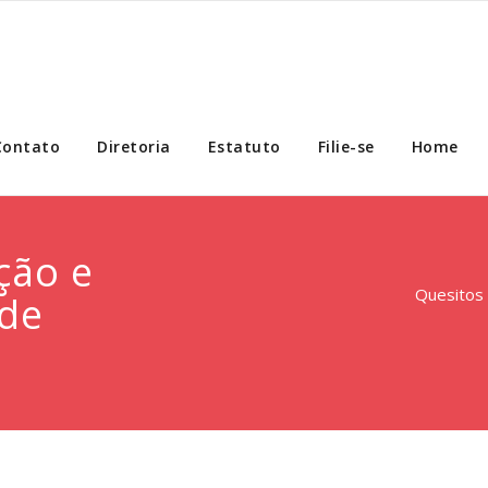
Contato
Diretoria
Estatuto
Filie-se
Home
ção e
Quesitos
 de