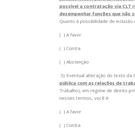
possível a contratação via CLT 
desempenhar funções que não sej
Quanto à possibilidade de inclusã
( ) A favor
( ) Contra
( ) Abstenção
5) Eventual alteração do texto da 
pública com as relações de trab
Trabalho), em regime de direito pr
nesses termos, você é:
( ) A favor
( ) Contra