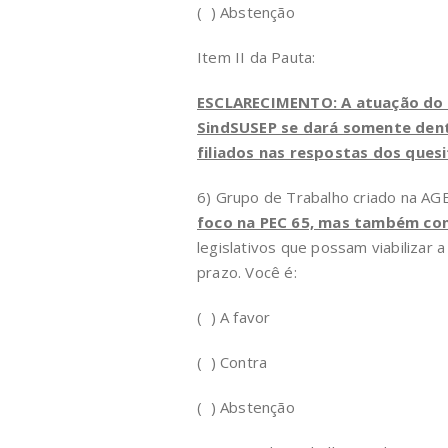
( ) Abstenção
Item II da Pauta:
ESCLARECIMENTO: A atuação do 
SindSUSEP se dará somente dentr
filiados nas respostas dos quesi
6) Grupo de Trabalho criado na AG
foco na PEC 65, mas também con
legislativos que possam viabilizar
prazo. Você é:
( ) A favor
( ) Contra
( ) Abstenção