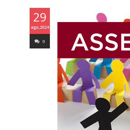
29
ago,2024
0