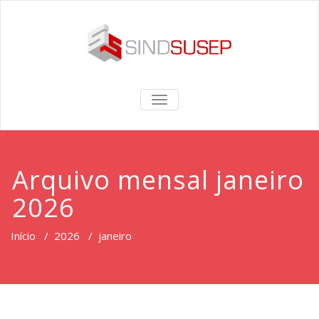
TOGGLE
NAVIGATION
Arquivo mensal janeiro
2026
Início
/
2026
/
janeiro