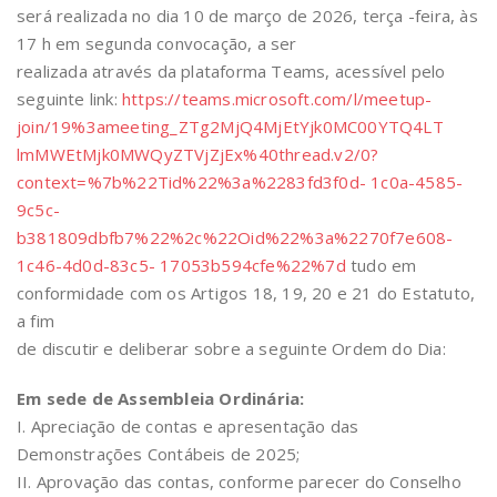
será realizada no dia 10 de março de 2026, terça -feira, às
17 h em segunda convocação, a ser
realizada através da plataforma Teams, acessível pelo
seguinte link:
https://teams.microsoft.com/l/meetup-
join/19%3ameeting_ZTg2MjQ4MjEtYjk0MC00YTQ4LT
lmMWEtMjk0MWQyZTVjZjEx%40thread.v2/0?
context=%7b%22Tid%22%3a%2283fd3f0d- 1c0a-4585-
9c5c-
b381809dbfb7%22%2c%22Oid%22%3a%2270f7e608-
1c46-4d0d-83c5- 17053b594cfe%22%7d
tudo em
conformidade com os Artigos 18, 19, 20 e 21 do Estatuto,
a fim
de discutir e deliberar sobre a seguinte Ordem do Dia:
Em sede de Assembleia Ordinária:
I. Apreciação de contas e apresentação das
Demonstrações Contábeis de 2025;
II. Aprovação das contas, conforme parecer do Conselho